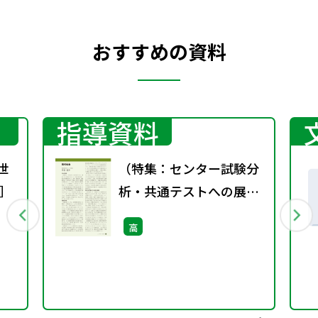
おすすめの資料
指導資料
世
（特集：センター試験分
］
析・共通テストへの展
望）現代社会
高