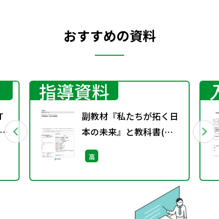
おすすめの資料
指導資料
T
副教材『私たちが拓く日
倫
本の未来』と教科書(現
1］
社313)を用いた「主権者
高
教育」に関する指導資料