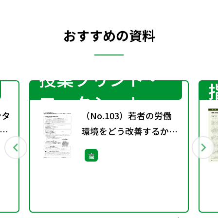
おすすめの資料
授業プリント・
ワークシート
ンタ
（No.103）若者の労働
倫
環境をどう改善するか？
［サブ・ノート］
高