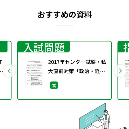
おすすめの資料
入試問題
T
2017年センター試験・私
倫
大直前対策「政治・経
1］
済」一問一答集
高