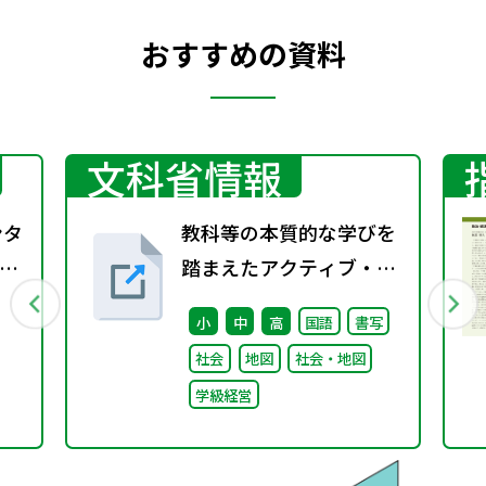
おすすめの資料
文科省情報
ンタ
教科等の本質的な学びを
倫
踏まえたアクティブ・ラ
ーニングの視点からの学
小
中
高
国語
書写
習・指導方法の改善のた
社会
地図
社会・地図
めの実践研究 推進
学級経営