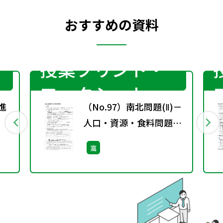
おすすめの資料
授業プリント・
ワークシート
進
（No.97）南北問題(Ⅱ)－
］
人口・資源・食料問題
―［サブ・ノート］
高