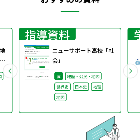
指導資料
地
ニューサポート高校「社
グ
会」
図
高
地歴・公民・地図
世界史
日本史
地理
地図