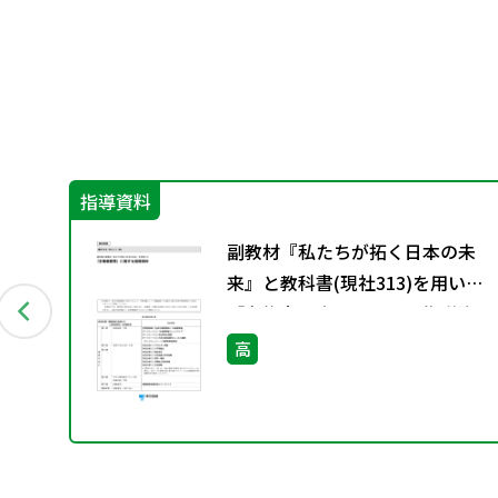
指導資料
共
副教材『私たちが拓く日本の未
済
来』と教科書(現社313)を用いた
「主権者教育」に関する指導資
料
高