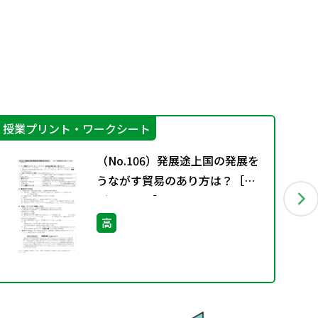
授業プリント・ワークシート
授
（No.106）発展途上国の発展を
うながす貿易のあり方は？［サ
ブ・ノート］
高