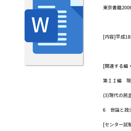
東京書籍200
[内容]平成
[関連する編
第ＩＩ編 現
(3)現代の
6 世論と政
[センター試験