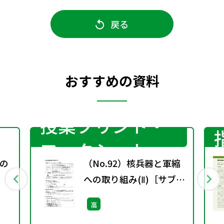
戻る
おすすめの資料
授業プリント・
ワークシート
の
（No.92）核兵器と軍縮
への取り組み(Ⅱ)［サブ・
ノート］
高