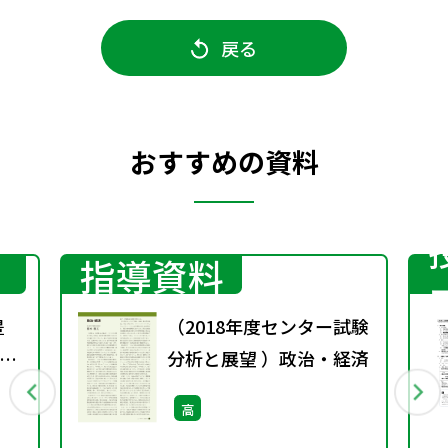
戻る
おすすめの資料
指導資料
豊
（2018年度センター試験
る
分析と展望 ）政治・経済
］
高