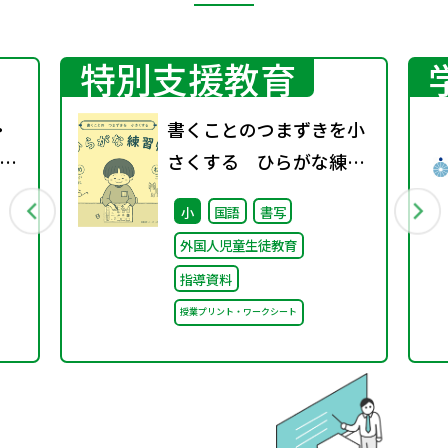
特別支援教育
・
書くことのつまずきを小
ら
さくする ひらがな練習
に
帳
小
国語
書写
外国人児童生徒教育
指導資料
授業プリント・ワークシート