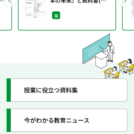
政
本の未来』と教科書(現
社313)を用いた「主権者
高
教育」に関する指導資料
授業に役立つ資料集
今がわかる教育ニュース