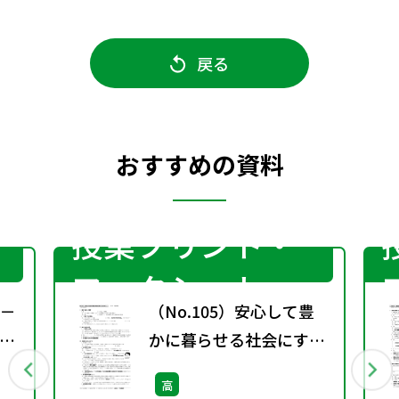
戻る
おすすめの資料
授業プリント・
ワークシート
)－
（No.105）安心して豊
かに暮らせる社会にする
には？［サブ・ノート］
高