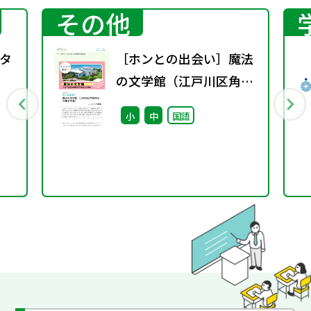
その他
タ
［ホンとの出会い］魔法
の文学館（江戸川区角野
栄子児童文学館）
小
中
国語