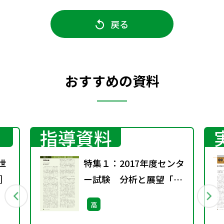
戻る
おすすめの資料
指導資料
世
特集１：2017年度センタ
］
ー試験 分析と展望「現
代社会」
高