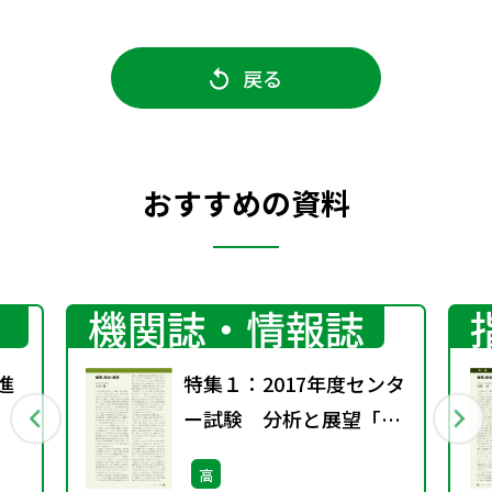
戻る
おすすめの資料
機関誌・情報誌
進
特集１：2017年度センタ
］
ー試験 分析と展望「倫
理，政治・経済」
高