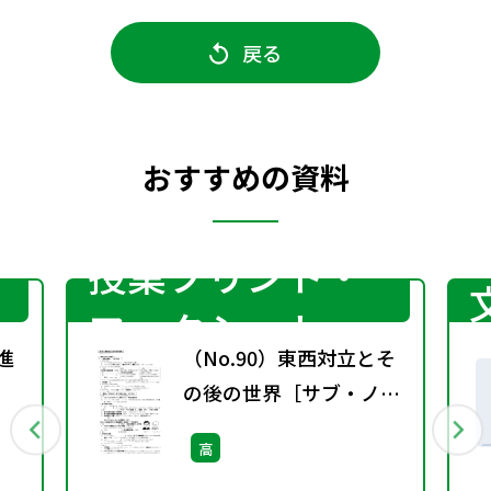
戻る
おすすめの資料
授業プリント・
ワークシート
進
（No.90）東西対立とそ
］
の後の世界［サブ・ノー
ト］
高