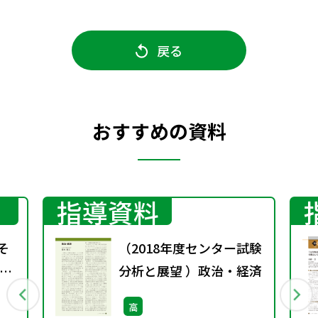
戻る
おすすめの資料
指導資料
そ
（2018年度センター試験
ー
分析と展望 ）政治・経済
高