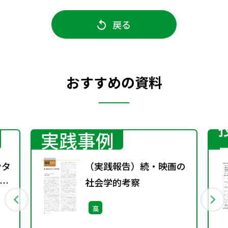
戻る
おすすめの資料
実践事例
ンタ
（実践報告）続・映画の
倫
社会学的考察
高