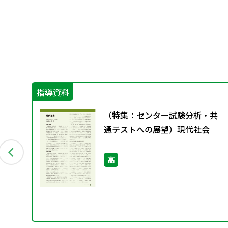
指導資料
改
（特集：センター試験分析・共
習
通テストへの展望）現代社会
手
結
図
高