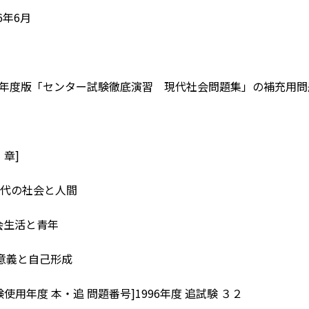
6年6月
18年度版「センター試験徹底演習 現代社会問題集」の補充用
・章]
代の社会と人間
社会生活と青年
意義と自己形成
使用年度 本・追 問題番号]1996年度 追試験 ３２