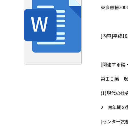
東京書籍200
[内容]平成
[関連する編
第ＩＩ編 現
(1)現代の
2 青年期の
[センター試験