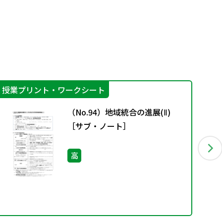
授業プリント・ワークシート
授
（No.94）地域統合の進展(Ⅱ)
［サブ・ノート］
高