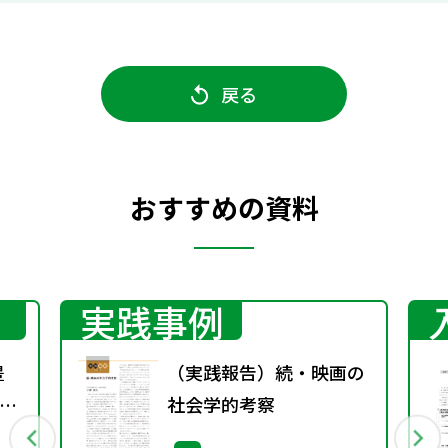
戻る
おすすめの資料
実践事例
豊
（実践報告）続・映画の
る
社会学的考察
］