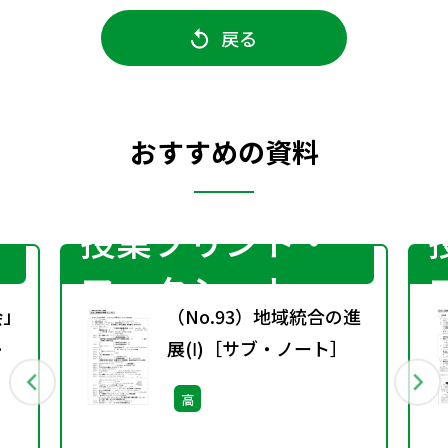
戻る
おすすめの資料
授業プリント・
ワークシート
会」
（No.93）地域統合の進
展(Ⅰ)［サブ・ノート］
高
）