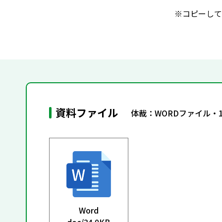
※コピーして
資料ファイル
体裁：WORDファイル・
Word
doc/
34.0KB