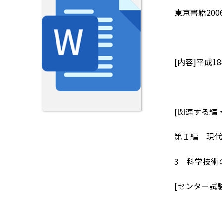
東京書籍200
[内容]平成
[関連する編
第Ｉ編 現代
3 科学技術
[センター試験