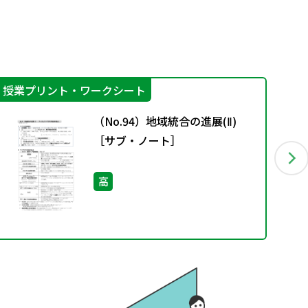
授業プリント・ワークシート
授
（No.94）地域統合の進展(Ⅱ)
［サブ・ノート］
高