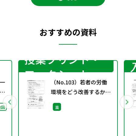
おすすめの資料
授業プリント・
ワークシート
一
（No.103）若者の労働
び
環境をどう改善するか？
案
［サブ・ノート］
地図
高
）