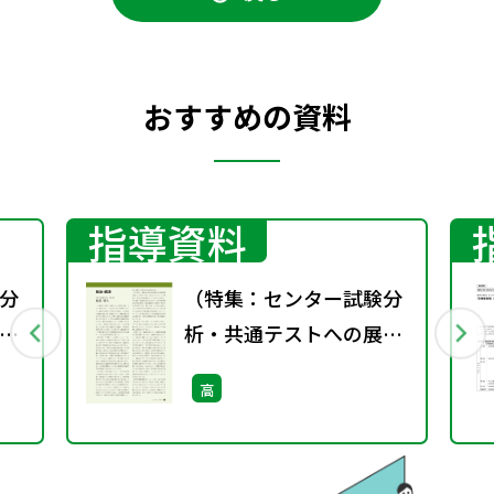
おすすめの資料
指導資料
分
（特集：センター試験分
析・共通テストへの展
望）政治・経済
高