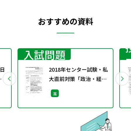
おすすめの資料
入試問題
日
2018年センター試験・私
現
大直前対策「政治・経
権者
済」一問一答集
高
料