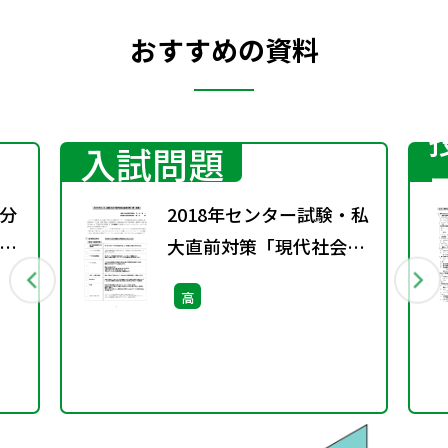
おすすめの資料
入試問題
分
2018年センター試験・私
大直前対策「現代社会」
一問一答集
高