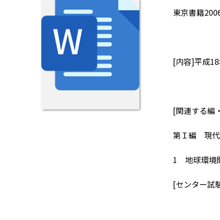
東京書籍200
[内容]平成
[関連する編
第Ｉ編 現代
1 地球環境
[センター試験