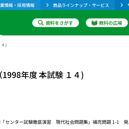
業情報・採用情報
商品ラインナップ・サービス
資料をさがす
教科の広場
４)
998年度 本試験 １４)
版「センター試験徹底演習 現代社会問題集」補充問題 1-1 発展