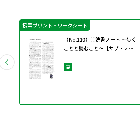
授業プリント・ワークシート
（No.110）○読書ノート ～歩く
ことと読むこと～［サブ・ノー
ト］
高