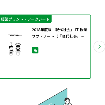
授業プリント・ワークシート
授
2018年度版「現代社会」 IT 授業
サブ・ノート（『現代社会』［2
東書・現社313］に対応）
高