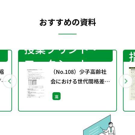
おすすめの資料
授業プリント・
ワークシート
縮
（No.108）少子高齢社
ブ・
会における世代間格差を
どうするか？［サブ・ノ
高
ート］