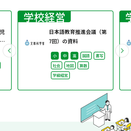
学校経営
児
日本語教育推進会議（第
関
7回）の資料
小
中
高
国語
書写
社会
地図
算数
学級経営