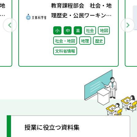
地
教育課程部会 社会・地
グ
理歴史・公民ワーキング
（第5回） 配付資料
小
中
高
社会
地図
社会・地図
地理
歴史
文科省情報
授業に役立つ資料集