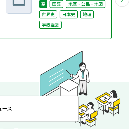
高
国語
地歴・公民・地図
世界史
日本史
地理
学級経営
ュース