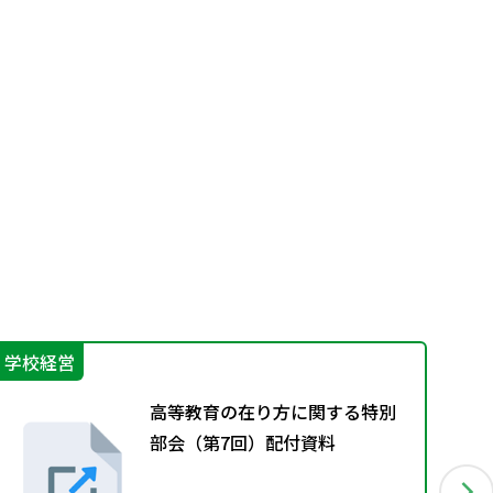
学校経営
不
高等教育の在り方に関する特別
部会（第7回）配付資料