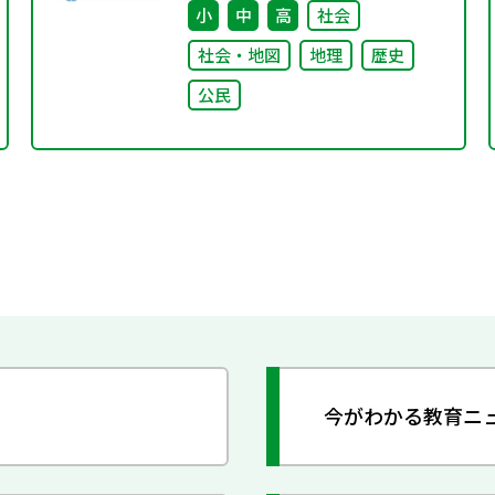
小
中
高
社会
社会・地図
地理
歴史
公民
今がわかる教育ニ