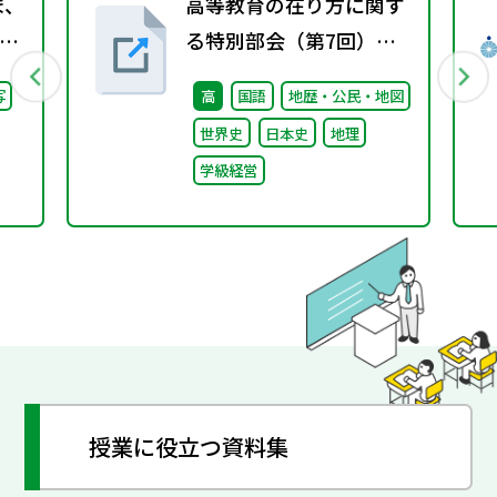
ま、
高等教育の在り方に関す
る特別部会（第7回）配
継
付資料
写
高
国語
地歴・公民・地図
た
世界史
日本史
地理
学級経営
授業に役立つ資料集