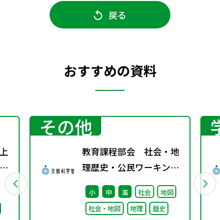
戻る
おすすめの資料
その他
上
教育課程部会 社会・地
り
理歴史・公民ワーキング
表
（第10回） 配付資料
小
中
高
社会
地図
社会・地図
地理
歴史