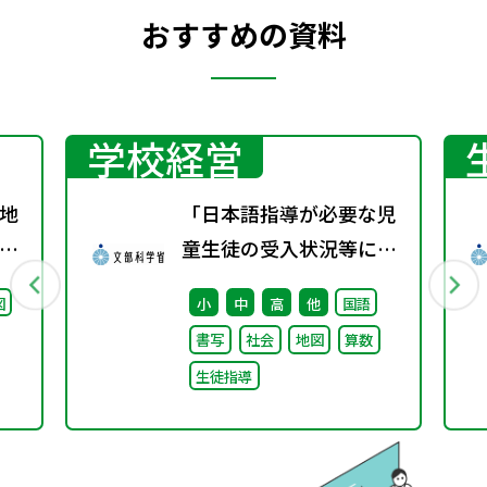
おすすめの資料
学校経営
地
「日本語指導が必要な児
グ
童生徒の受入状況等に関
料
する調査（令和5年
図
小
中
高
他
国語
度）」の結果について
書写
社会
地図
算数
生徒指導