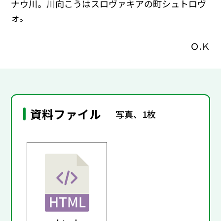
ナウ川。川向こうはスロヴァキアの町シュトロヴ
ォ。
Ｏ.Ｋ
資料ファイル
写真、1枚