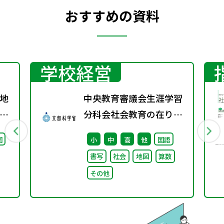
おすすめの資料
学校経営
地
中央教育審議会生涯学習
グ
分科会社会教育の在り方
に関する特別部会（第1
図
小
中
高
他
国語
回） 配布資料
書写
社会
地図
算数
その他