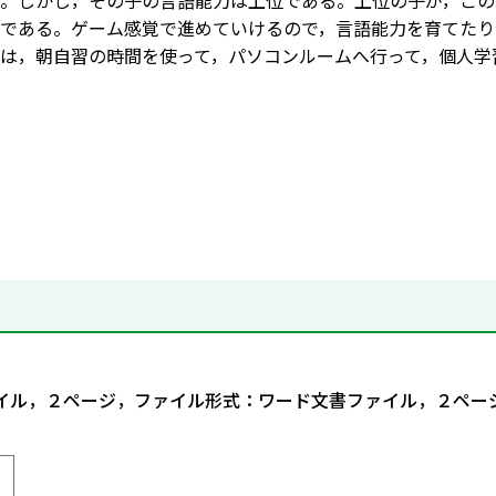
。しかし，その子の言語能力は上位である。上位の子が，この
である。ゲーム感覚で進めていけるので，言語能力を育てたり
は，朝自習の時間を使って，パソコンルームへ行って，個人学
ァイル，２ページ，ファイル形式：ワード文書ファイル，２ペー