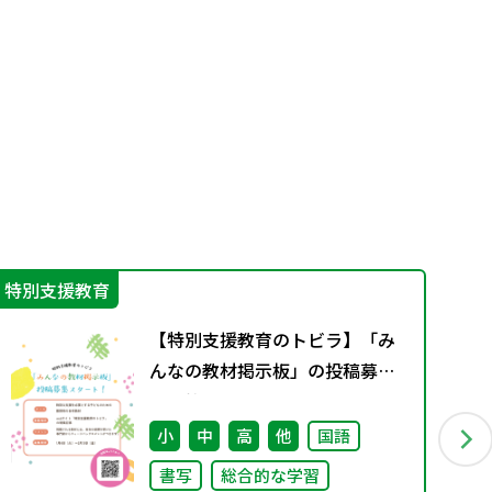
特別支援教育
特
【特別支援教育のトビラ】「み
んなの教材掲示板」の投稿募集
を開始しました！
小
中
高
他
国語
書写
総合的な学習