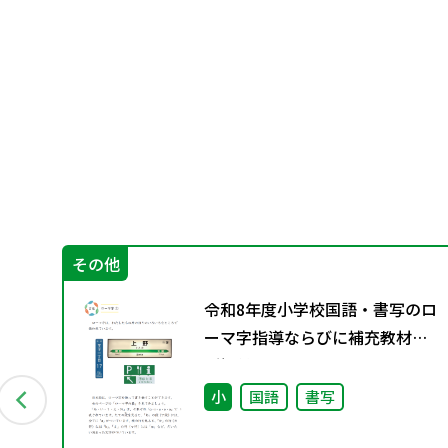
その他
グ
令和8年度小学校国語・書写のロ
料
ーマ字指導ならびに補充教材の
ご提供について
小
国語
書写