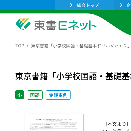
総合トップ
企
TOP
東京書籍「小学校国語・基礎基本ドリルＶｅｒ２
東京書籍「小学校国語・基礎基
小
国語
実践事例
［本文より］