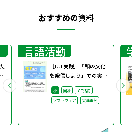
おすすめの資料
言語活動
た
［ICT実践］「和の文化
～
を発信しよう」での実
能
践 ―ICTを活用した主
小
国語
ICT活用
題
体的・対話的で深い学び
ソフトウェア
実践事例
の実現―