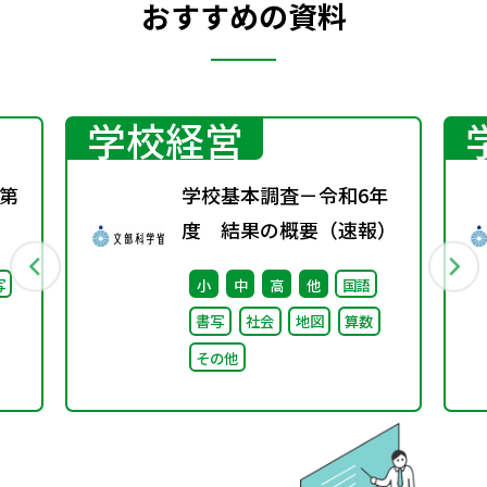
おすすめの資料
学校経営
第
学校基本調査－令和6年
度 結果の概要（速報）
写
小
中
高
他
国語
書写
社会
地図
算数
その他