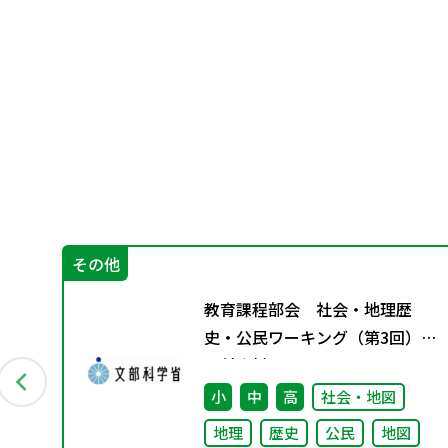
その他
別
教育課程部会 社会・地理歴
史・公民ワーキング（第3回）
配付資料
図
小
中
高
社会・地図
地理
歴史
公民
地図