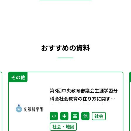
おすすめの資料
その他
第3回中央教育審議会生涯学習分
科会社会教育の在り方に関する
特別部会の配布資料を更新しま
した
小
中
高
他
社会
社会・地図