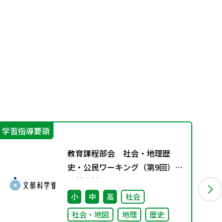
学習指導要領
学
教育課程部会 社会・地理歴
史・公民ワーキング（第9回）
配付資料
小
中
高
社会
社会・地図
地理
歴史