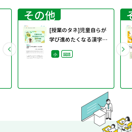
その他
[授業のタネ]児童自らが
学び進めたくなる漢字指
導
小
国語