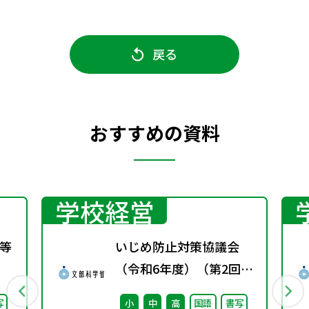
戻る
おすすめの資料
学校経営
等
いじめ防止対策協議会
（令和6年度）（第2回）
配付資料
写
小
中
高
国語
書写