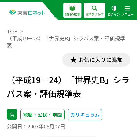
教科の広場
資料をさがす
ログイン
メニュー
TOP
（平成19－24）「世界史B」シラバス案・評価規準
表
お気に入りに追加
（平成19－24）「世界史B」シラ
バス案・評価規準表
高
地歴・公民・地図
カリキュラム
公開日：
2007年06月07日