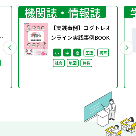
機関誌・情報誌
【実践事例】コグトレオ
京
ンライン実践事例BOOK
小
中
高
国語
書写
ビリ
社会
地図
算数
ま