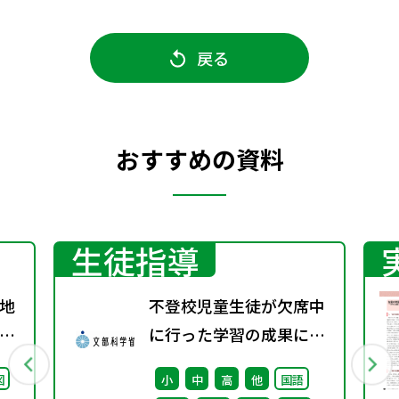
戻る
おすすめの資料
生徒指導
地
不登校児童生徒が欠席中
グ
に行った学習の成果に係
る成績評価について（通
図
小
中
高
他
国語
知）