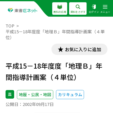
教科の広場
資料をさがす
ログイン
メニュー
TOP
平成15－18年度度「地理Ｂ」年間指導計画案（４単
位）
お気に入りに追加
平成15－18年度度「地理Ｂ」年
間指導計画案（４単位）
高
地歴・公民・地図
カリキュラム
公開日：
2002年09月17日