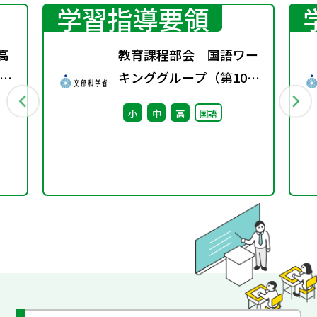
学習指導要領
高
教育課程部会 国語ワー
ス
キンググループ（第10
回） 配付資料
小
中
高
国語