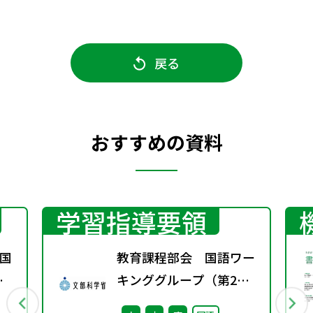
戻る
おすすめの資料
学習指導要領
国
教育課程部会 国語ワー
春
キンググループ（第2
回） 配付資料