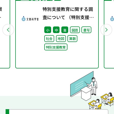
景
特別支援教育に関する調
学
査について （特別支援教
題
育体制整備状況調査、通
小
中
高
国語
書写
級による指導実施状況調
社会
地図
算数
査）
特別支援教育