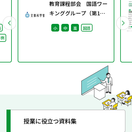
教育課程部会 国語ワー
キンググループ（第1
回） 配付資料
価
小
中
高
国語
事例
授業に役立つ資料集