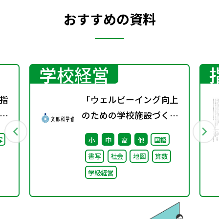
おすすめの資料
学校経営
指
「ウェルビーイング向上
り
のための学校施設づくり
会
のアイディア集」の公表
写
小
中
高
他
国語
し
について
書写
社会
地図
算数
学級経営