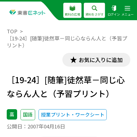
教科の広場
資料をさがす
ログイン
メニュー
TOP
［19-24］[随筆]徒然草－同じ心ならん人と（予習プ
リント）
お気に入りに追加
［19-24］[随筆]徒然草－同じ心
ならん人と（予習プリント）
高
国語
授業プリント・ワークシート
公開日：
2007年04月16日