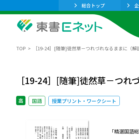
総合トップ
企
TOP
［19-24］[随筆]徒然草－つれづれなるままに（
［19-24］[随筆]徒然草－つ
高
国語
授業プリント・ワークシート
「精選国語総合