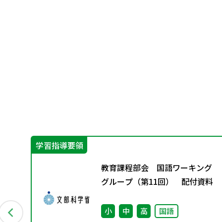
学習指導要領
グ
教育課程部会 国語ワーキング
資料
グループ（第11回） 配付資料
小
中
高
国語