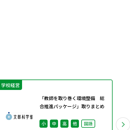
学校経営
指
「教師を取り巻く環境整備 総
合推進パッケージ」取りまとめ
小
中
高
他
国語