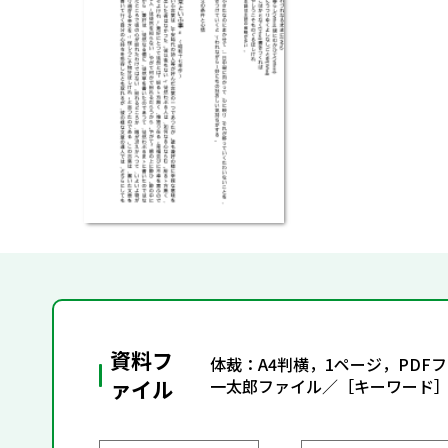
資料フ
体裁：A4判横，1ページ，PD
ァイル
一太郎ファイル／［キーワード